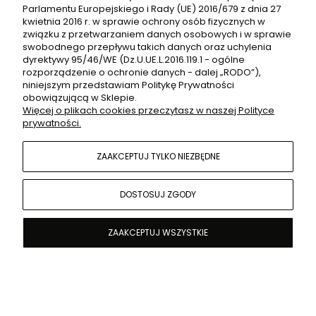
Parlamentu Europejskiego i Rady (UE) 2016/679 z dnia 27
PŁATNOŚCI I DOSTAWA
kwietnia 2016 r. w sprawie ochrony osób fizycznych w
związku z przetwarzaniem danych osobowych i w sprawie
swobodnego przepływu takich danych oraz uchylenia
dyrektywy 95/46/WE (Dz.U.UE.L.2016.119.1 - ogólne
INFORMACJE
rozporządzenie o ochronie danych - dalej „RODO”),
niniejszym przedstawiam Politykę Prywatności
obowiązującą w Sklepie.
Więcej o plikach cookies przeczytasz w naszej Polityce
O NAS
prywatności.
ZAAKCEPTUJ TYLKO NIEZBĘDNE
Sklep internetowy Shoper.pl
POKAŻ PEŁNĄ WERSJĘ STRONY
DOSTOSUJ ZGODY
ZAAKCEPTUJ WSZYSTKIE